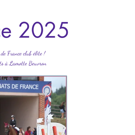
ce 2025
e France club élite !
ts à Lamotte Beuvron