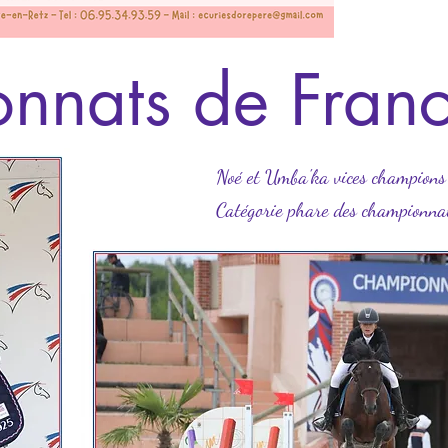
nnats de Fran
Noé et Umba'ka vices champions d
Catégorie phare des championna