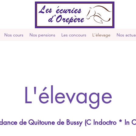
Nos cours
Nos pensions
Les concours
L'élevage
Nos actual
L'élevage
ance de Quitoune de Bussy (C Indoctro * In 