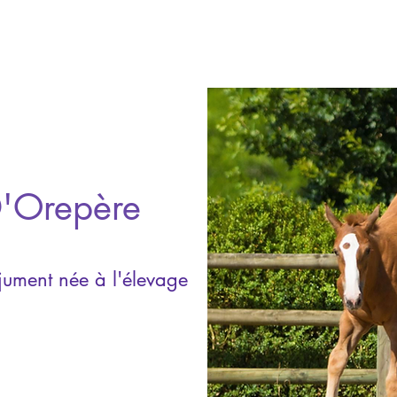
D'Orepère
jument née à l'élevage