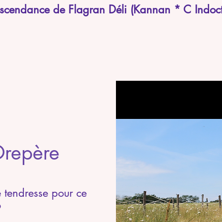
scendance de Flagran Déli (Kannan * C Indoct
Orepère
 tendresse pour ce
9